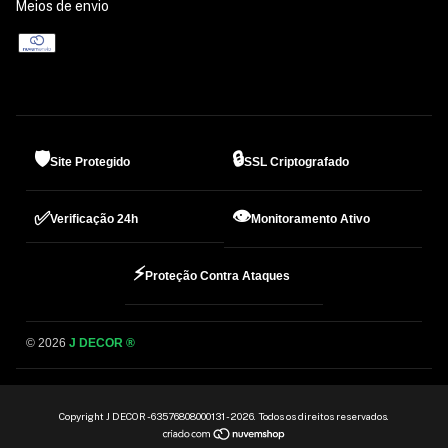
Meios de envio
🛡️
🔒
Site Protegido
SSL Criptografado
👁️
✅
Verificação 24h
Monitoramento Ativo
⚡
Proteção Contra Ataques
© 2026
J DECOR ®
Copyright J DECOR - 63576808000131 - 2026. Todos os direitos reservados.