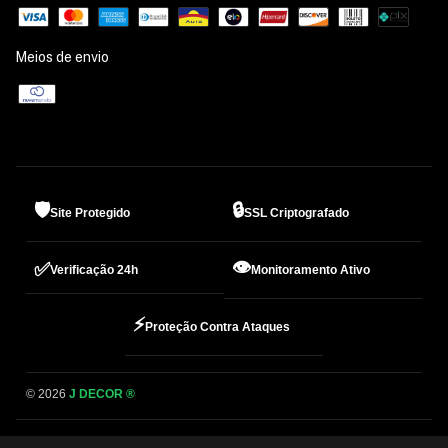
Meios de envio
🛡️
🔒
Site Protegido
SSL Criptografado
👁️
✅
Verificação 24h
Monitoramento Ativo
⚡
Proteção Contra Ataques
© 2026
J DECOR ®