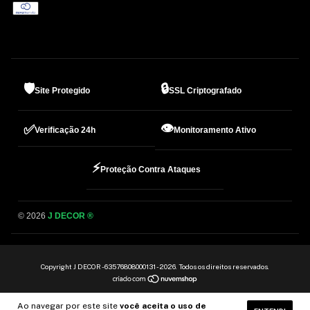
🛡️
🔒
Site Protegido
SSL Criptografado
👁️
✅
Verificação 24h
Monitoramento Ativo
⚡
Proteção Contra Ataques
© 2026
J DECOR ®
Copyright J DECOR - 63576808000131 - 2026. Todos os direitos reservados.
Ao navegar por este site
você aceita o uso de