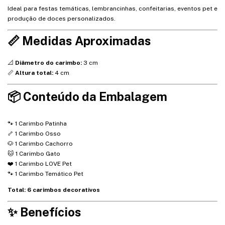
Ideal para festas temáticas, lembrancinhas, confeitarias, eventos pet e
produção de doces personalizados.
📏 Medidas Aproximadas
📐
Diâmetro do carimbo:
3 cm
📏
Altura total:
4 cm
📦 Conteúdo da Embalagem
🐾 1 Carimbo Patinha
🦴 1 Carimbo Osso
🐶 1 Carimbo Cachorro
🐱 1 Carimbo Gato
❤️ 1 Carimbo LOVE Pet
🐾 1 Carimbo Temático Pet
Total: 6 carimbos decorativos
✨ Benefícios