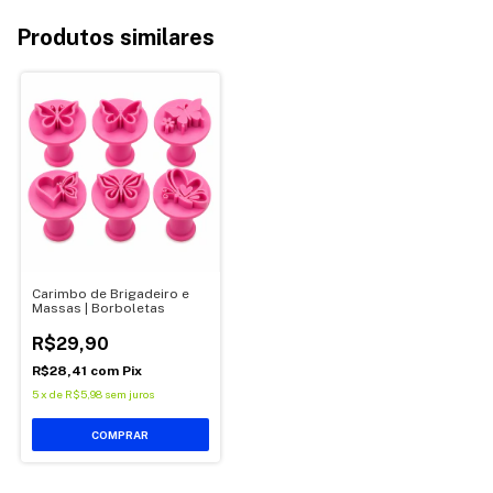
Produtos similares
Carimbo de Brigadeiro e
Massas | Borboletas
R$29,90
R$28,41
com
Pix
5
x
de
R$5,98
sem juros