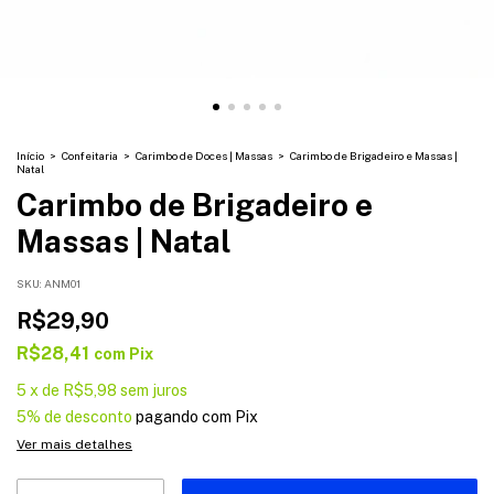
Início
>
Confeitaria
>
Carimbo de Doces | Massas
>
Carimbo de Brigadeiro e Massas |
Natal
Carimbo de Brigadeiro e
Massas | Natal
SKU:
ANM01
R$29,90
R$28,41
com
Pix
5
x
de
R$5,98
sem juros
5% de desconto
pagando com Pix
Ver mais detalhes