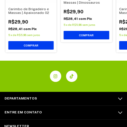
Massas | Dinossauros
Carimbo de Brigadeiro e
Cari
R$29,90
Massas | Apaixonado 02
Mass
R$28,41
com
Pix
R$29,90
R$
5
x
de
R$5,98
sem juros
R$28,41
com
Pix
R$2
5
x
de
R$5,98
sem juros
5
x
d
DEPARTAMENTOS
ENTRE EM CONTATO
NEWSLETTER