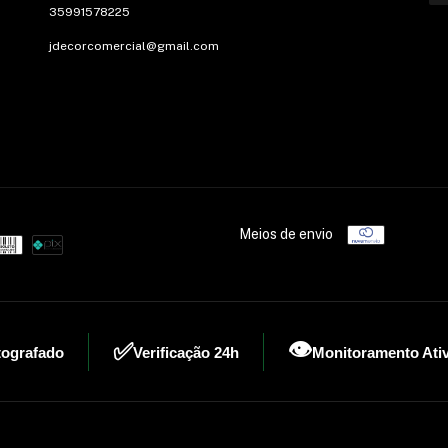
35991578225
jdecorcomercial@gmail.com
Meios de envio
👁️
✅
tografado
Verificação 24h
Monitoramento Ati