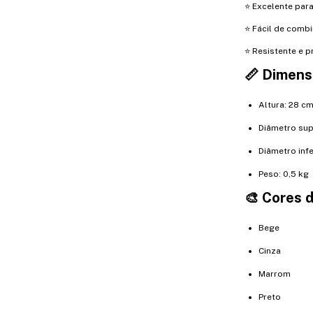
⭐ Excelente par
⭐ Fácil de comb
⭐ Resistente e pr
📏 Dimen
Altura: 28 c
Diâmetro sup
Diâmetro infe
Peso: 0,5 kg
🎨 Cores d
Bege
Cinza
Marrom
Preto