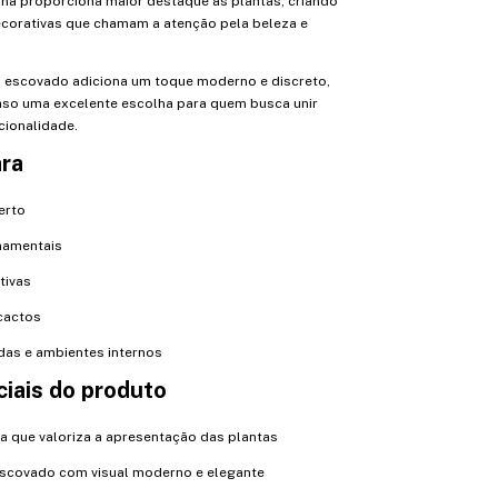
na proporciona maior destaque às plantas, criando
orativas que chamam a atenção pela beleza e
escovado adiciona um toque moderno e discreto,
aso uma excelente escolha para quem busca unir
cionalidade.
ara
erto
namentais
tivas
 cactos
ndas e ambientes internos
ciais do produto
a que valoriza a apresentação das plantas
scovado com visual moderno e elegante