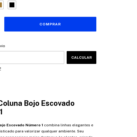
CEP:
ALTERAR CEP
vio
CALCULAR
P
Coluna Bojo Escovado
1
Bojo Escovado Número 1
combina linhas elegantes e
sticado para valorizar qualquer ambiente. Seu