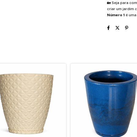
🏡 Seja para co
criar um jardim 
Número 1
é uma 