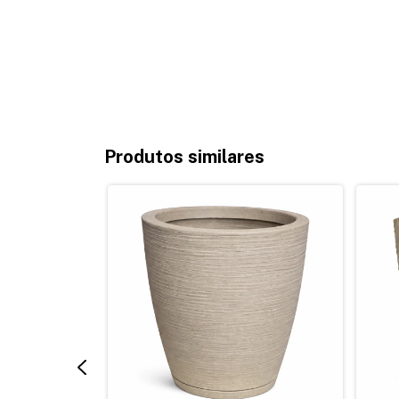
Produtos similares