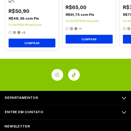
N°1
R$65,00
R$
R$50,90
R$61,75
com
Pix
R$7
R$48,36
com
Pix
5
x
de
R$13,00
sem juros
5
x
d
5
x
de
R$10,18
sem juros
+1
+3
COMPRAR
COMPRAR
DEPARTAMENTOS
ENTRE EM CONTATO
NEWSLETTER