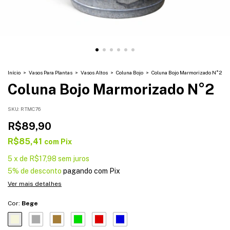
Início
>
Vasos Para Plantas
>
Vasos Altos
>
Coluna Bojo
>
Coluna Bojo Marmorizado N°2
Coluna Bojo Marmorizado N°2
SKU:
RTMC76
R$89,90
R$85,41
com
Pix
5
x
de
R$17,98
sem juros
5% de desconto
pagando com Pix
Ver mais detalhes
Cor:
Bege