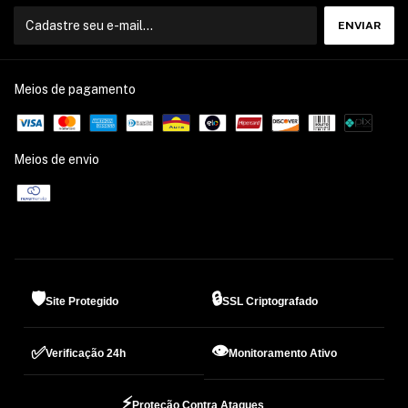
Meios de pagamento
Meios de envio
🛡️
🔒
Site Protegido
SSL Criptografado
👁️
✅
Verificação 24h
Monitoramento Ativo
⚡
Proteção Contra Ataques