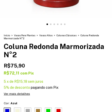
Início
>
Vasos Para Plantas
>
Vasos Altos
>
Colunas Clássicas
>
Coluna Redonda
Marmorizada N°2
Coluna Redonda Marmorizada
N°2
R$75,90
R$72,11
com
Pix
5
x
de
R$15,18
sem juros
5% de desconto
pagando com Pix
Ver mais detalhes
Cor:
Azul