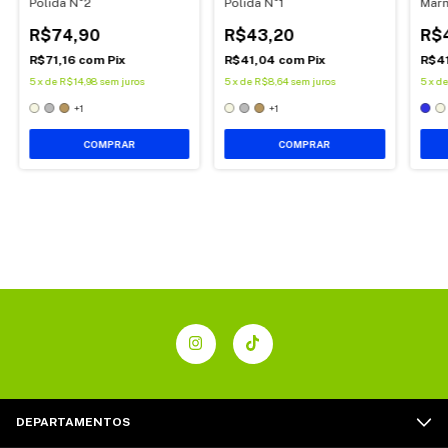
Polida N°2
Polida N°1
Marm
R$74,90
R$43,20
R$
R$71,16
com
Pix
R$41,04
com
Pix
R$4
5
x
de
R$14,98
sem juros
5
x
de
R$8,64
sem juros
5
x
d
+1
+1
COMPRAR
COMPRAR
DEPARTAMENTOS