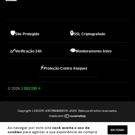
🛡️
🔒
Site Protegido
SSL Criptografado
👁️
✅
Verificação 24h
Monitoramento Ativo
⚡
Proteção Contra Ataques
© 2026
J DECOR ®
Copyright J DECOR - 63576808000131 - 2026. Todos os direitos reservados.
Ao navegar por este site
você aceita o uso de
ENTENDI
cookies
para agilizar a sua experiência de compra.